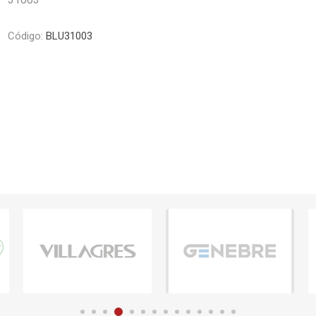
Piletas y mesadas
Mosaicos, p
decoracion
Complementos
Código:
BLU31003
Piso flotant
res
Muebles
Piso vinilico
os y Espejos
 hidromasajes
o