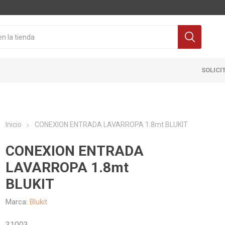
SOLICI
Inicio
CONEXION ENTRADA LAVARROPA 1.8mt BLUKIT
CONEXION ENTRADA
LAVARROPA 1.8mt
BLUKIT
Cocina
Pisos y re
itaria
Grifería
Ceramicas
Marca:
Blukit
ra Inodoro
Extractores y Campanas
Porcelanat
31003