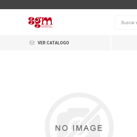
VER CATALOGO
Baño
Loza San
Tapas pa