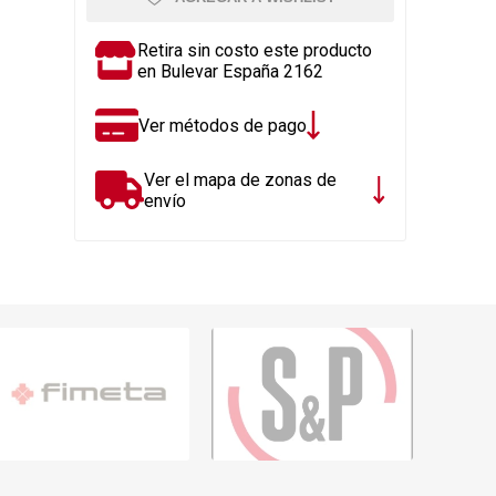
Rejillas, sifones, valvulas
erfiles y
es
Cañería y acc. desague.
Retira sin costo este producto
en Bulevar España 2162
e
Tanques y Bombas de Agua
Adhesivo, Sellantes,
Ver métodos de pago
Siliconas
Resina, Hormigón, Cámaras
Ver el mapa de zonas de
Insp.
envío
Productos para Riego y
Jardín
Cañeria y acc. para gas
Ver todo