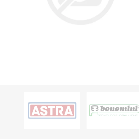
Grifería
Bachas
Extracto
Accesori
Muebles
Bañeras,
Ver tod