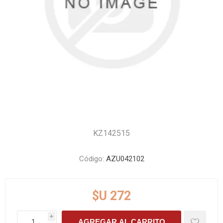
KZ142515
Código:
AZU042102
$U 272
i
AGREGAR AL CARRITO