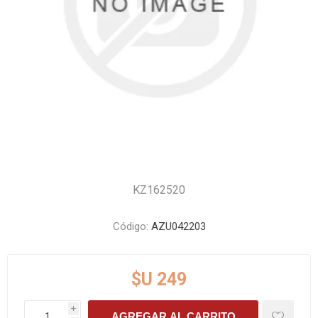
KZ162520
Código:
AZU042203
$U 249
i
AGREGAR AL CARRITO