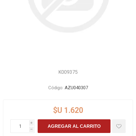
K009375
Código:
AZU040307
$U 1.620
i
AGREGAR AL CARRITO
h