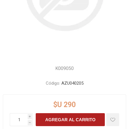
K009050
Código:
AZU040205
$U 290
i
AGREGAR AL CARRITO
h