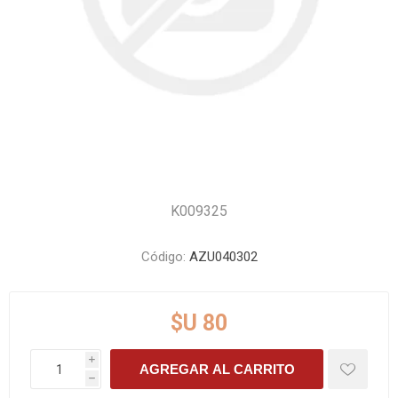
K009325
Código:
AZU040302
$U 80
i
AGREGAR AL CARRITO
h