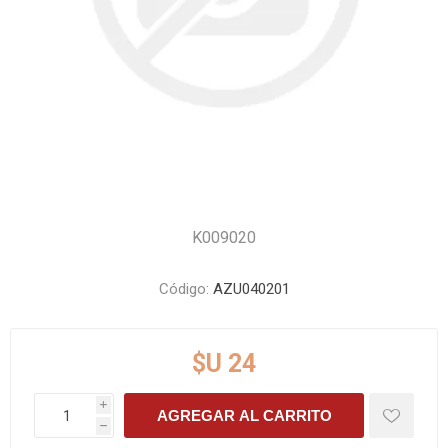
K009020
Código:
AZU040201
$U 24
i
AGREGAR AL CARRITO
h