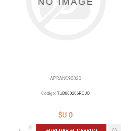
APRANC90020
Código:
TUB060206ROJO
$U 0
i
AGREGAR AL CARRITO