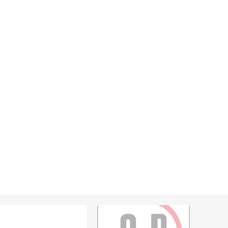
Rejillas, sifones, valvulas
erfiles y
es
Cañería y acc. desague.
e
Tanques y Bombas de Agua
Adhesivo, Sellantes,
Siliconas
Resina, Hormigón, Cámaras
Insp.
Productos para Riego y
Jardín
Cañeria y acc. para gas
Ver todo