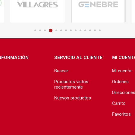
ructura
Herramientas
Extractore
cimiento y
Extractores
e)
e abastecimiento
e desague
NFORMACIÓN
SERVICIO AL CLIENTE
MI CUENT
Buscar
Mi cuenta
Productos vistos
Ordenes
recientemente
Direccione
Nuevos productos
T
TODA LA GRIFERÍA
Precio de 
Carrito
🗺️
BAÑO
Favoritos
COCINA