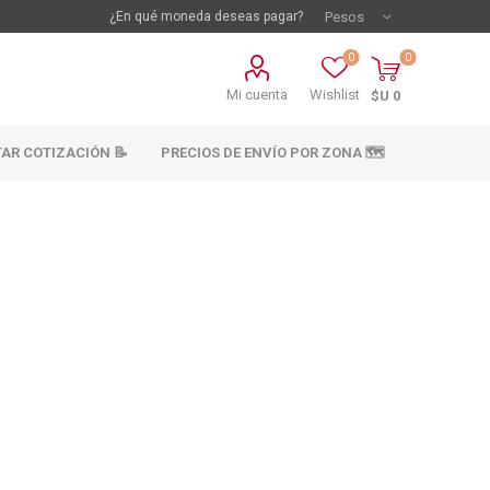
¿En qué moneda deseas pagar?
0
0
Mi cuenta
Wishlist
$U 0
TAR COTIZACIÓN 📝
PRECIOS DE ENVÍO POR ZONA 🗺️
vestimientos
Materiales sanitarios
Cañeria y acc.
abastecimiento
os