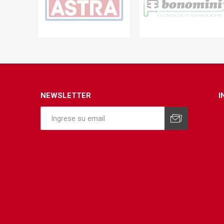
Infraest
(abaste
desagu
Redes d
Redes d
NEWSLETTER
I
ARYAR