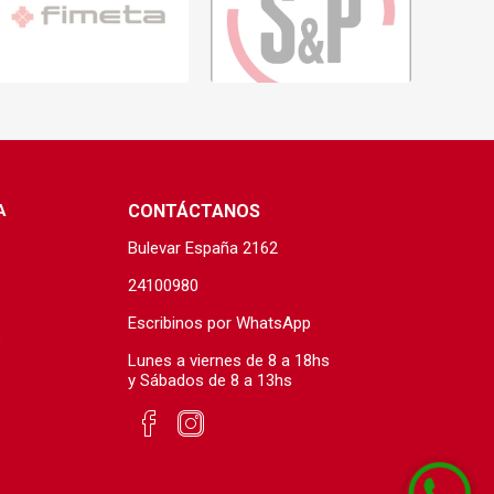
s baño/cocina
Cerámica y porcelanato
 Soler & Palau
A
CONTÁCTANOS
Bulevar España 2162
24100980
Escribinos por WhatsApp
s
Envío por zonas
Ofertas
Lunes a viernes de 8 a 18hs
y Sábados de 8 a 13hs