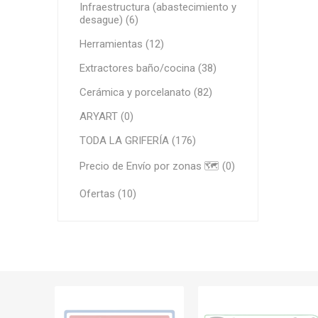
Infraestructura (abastecimiento y
Grifería
desague) (6)
Bachas
Herramientas (12)
Extracto
Extractores baño/cocina (38)
Accesori
Cerámica y porcelanato (82)
Muebles
ARYART (0)
Bañeras,
TODA LA GRIFERÍA (176)
Ver tod
Precio de Envío por zonas 🗺️ (0)
Ofertas (10)