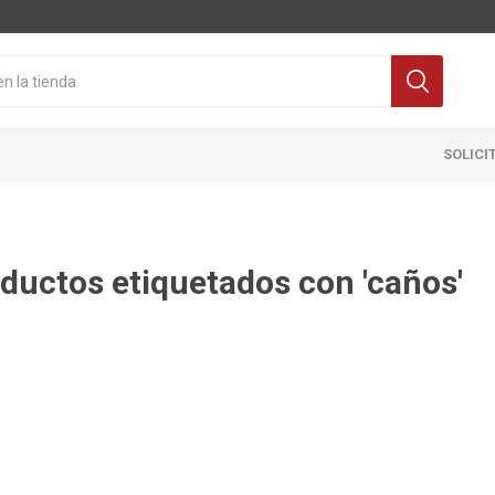
SOLICI
ductos etiquetados con 'caños'
Cocina
Pisos y re
itaria
Grifería
Ceramicas
ra Inodoro
Extractores y Campanas
Porcelanat