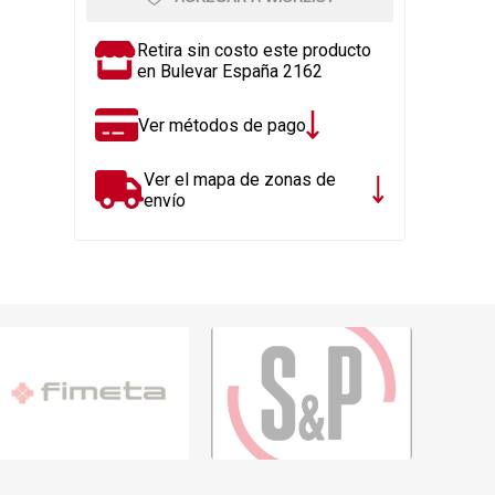
Rejillas, sifones, valvulas
erfiles y
es
Cañería y acc. desague.
Retira sin costo este producto
en Bulevar España 2162
e
Tanques y Bombas de Agua
Adhesivo, Sellantes,
Ver métodos de pago
Siliconas
Resina, Hormigón, Cámaras
Ver el mapa de zonas de
Insp.
envío
Productos para Riego y
Jardín
Cañeria y acc. para gas
Ver todo