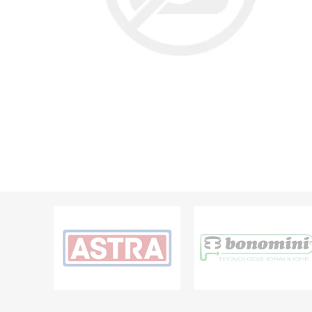
Grifería
Bachas
Extracto
Accesori
Muebles
Bañeras,
Ver tod