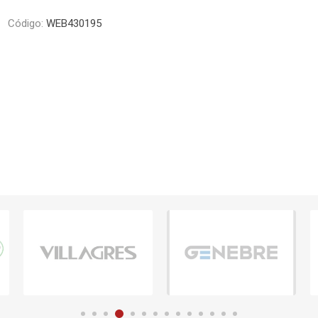
Piletas y mesadas
Mosaicos, p
Código:
WEB430195
decoracion
Complementos
Piso flotant
res
Muebles
Piso vinilico
os y Espejos
 hidromasajes
o