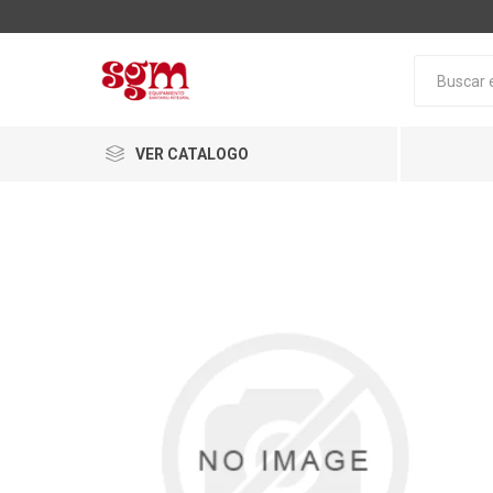
VER CATALOGO
Baño
Loza San
Tapas pa