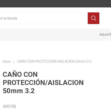
SOLICI
Inicio
CAÑO CON PROTECCIÓN/AISLACION 50mm 3.2
CAÑO CON
PROTECCIÓN/AISLACION
50mm 3.2
Cocina
Pisos y re
itaria
Grifería
Ceramicas
430195
ra Inodoro
Extractores y Campanas
Porcelanat