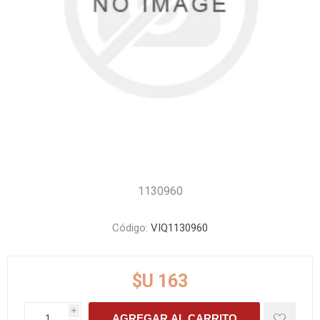
1130960
Código:
VIQ1130960
$U 163
i
AGREGAR AL CARRITO