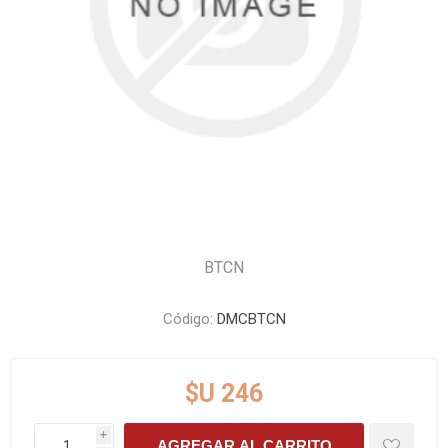
BTCN
Código:
DMCBTCN
$U 246
i
AGREGAR AL CARRITO