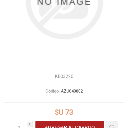
KB03220
Código:
AZU040802
$U 73
i
AGREGAR AL CARRITO