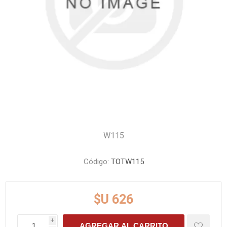
W115
Código:
TOTW115
$U 626
i
AGREGAR AL CARRITO