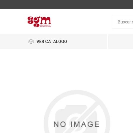
VER CATALOGO
Baño
Loza San
Tapas pa