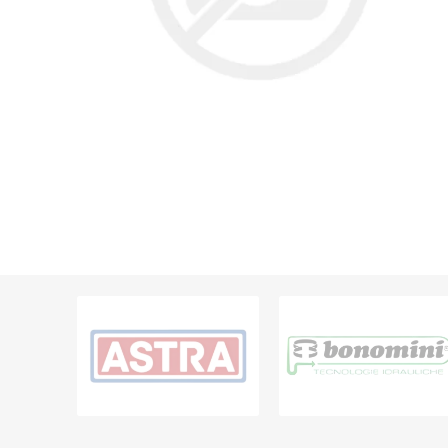
Grifería
Bachas
Extracto
Accesori
Muebles
Bañeras,
Ver tod