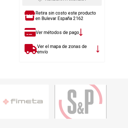
Rejillas, sifones, valvulas
erfiles y
es
Cañería y acc. desague.
Retira sin costo este producto
en Bulevar España 2162
e
Tanques y Bombas de Agua
Adhesivo, Sellantes,
Ver métodos de pago
Siliconas
Resina, Hormigón, Cámaras
Ver el mapa de zonas de
Insp.
envío
Productos para Riego y
Jardín
Cañeria y acc. para gas
Ver todo