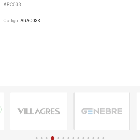
ARC033
Piletas y mesadas
Mosaicos, p
decoracion
Complementos
Piso flotant
Código:
ARAC033
res
Muebles
Piso vinilico
os y Espejos
 hidromasajes
o